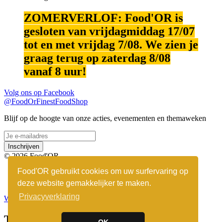
ZOMERVERLOF: Food'OR is
gesloten van vrijdagmiddag 17/07
tot en met vrijdag 7/08. We zien je
graag terug op zaterdag 8/08
vanaf 8 uur!
Volg ons op
Facebook
@FoodOrFinestFoodShop
Blijf op de hoogte van onze acties, evenementen en themaweken
Inschrijven
© 2026 Food'OR
Food'OR gebruikt cookies om uw surfervaring op
Algemene voorwaarden
Disclaimer
deze website gemakkelijker te maken.
Privacyverklaring
Webshop nodig? Custoflex.com
Toegevoegd aan winkelmandje