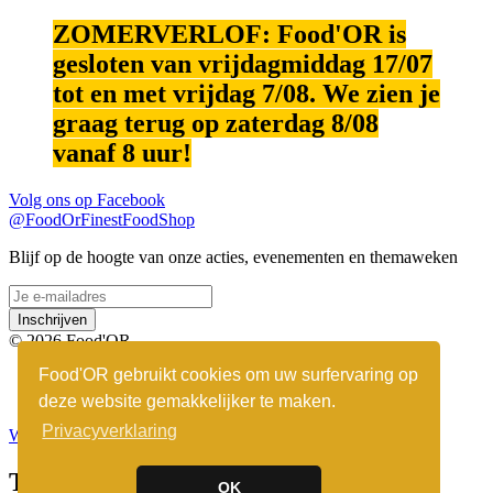
ZOMERVERLOF: Food'OR is
gesloten van vrijdagmiddag 17/07
tot en met vrijdag 7/08. We zien je
graag terug op zaterdag 8/08
vanaf 8 uur!
Volg ons op
Facebook
@FoodOrFinestFoodShop
Blijf op de hoogte van onze acties, evenementen en themaweken
Inschrijven
© 2026 Food'OR
Food'OR gebruikt cookies om uw surfervaring op
Algemene voorwaarden
Disclaimer
deze website gemakkelijker te maken.
Privacyverklaring
Webshop nodig? Custoflex.com
Toegevoegd aan winkelmandje
OK